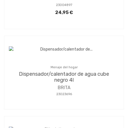
23004897
24,95 €
Menaje del hogar
Dispensador/calentador de agua cube
negro 4l
BRITA
23023696