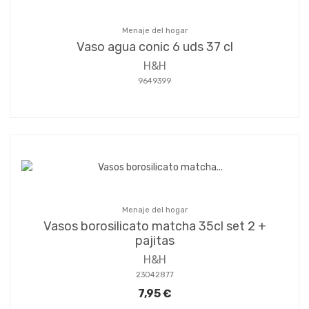
Menaje del hogar
Vaso agua conic 6 uds 37 cl
H&H
9649399
Menaje del hogar
Vasos borosilicato matcha 35cl set 2 +
pajitas
H&H
23042877
7,95 €