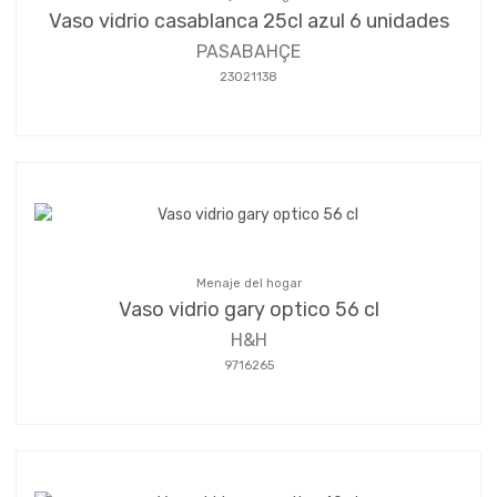
Vaso vidrio casablanca 25cl azul 6 unidades
PASABAHÇE
23021138
Menaje del hogar
Vaso vidrio gary optico 56 cl
H&H
9716265