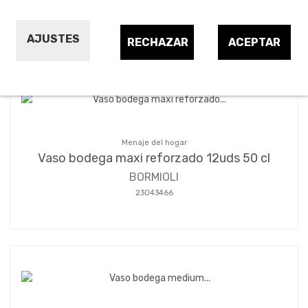
Ordenar por:
24
1
2
3
…
5
AJUSTES
RECHAZAR
ACEPTAR
Menaje del hogar
Vaso bodega maxi reforzado 12uds 50 cl
BORMIOLI
23043466