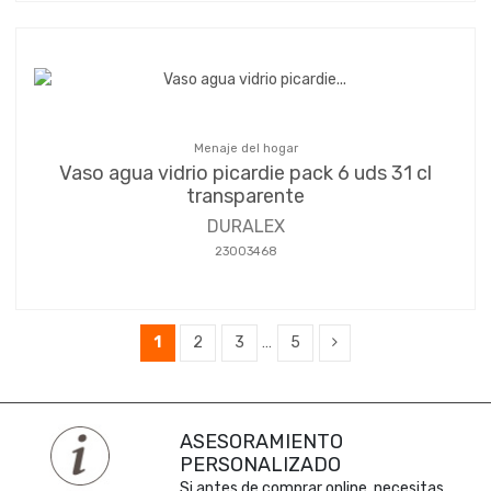
Menaje del hogar
Vaso agua vidrio picardie pack 6 uds 31 cl
transparente
DURALEX
23003468
1
2
3
…
5
ASESORAMIENTO
PERSONALIZADO
Si antes de comprar online, necesitas