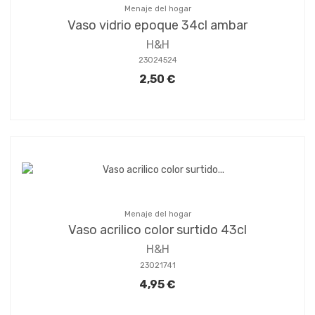
Menaje del hogar
Vaso vidrio epoque 34cl ambar
H&H
23024524
2,50 €
Menaje del hogar
Vaso acrilico color surtido 43cl
H&H
23021741
4,95 €