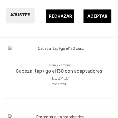
AJUSTES
RECHAZAR
ACEPTAR
Ordenar por:
24
1
2
3
…
5
Jardín y camping
Cabezal tap+go el130 con adaptadores
TECOMEC
23045251